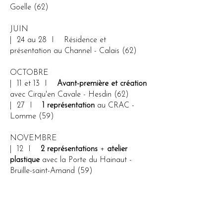
Goelle (62
)
JUIN
| 24 au 28 I Résidence et
présentation au Channel - Calais (62)
OCTOBRE
| 11 et 13 I
Avant-première et création
avec Cirqu'en Cavale - Hesdin (62)
| 27 I
1 représentation
au CRAC -
Lomme (59)
NOVEMBRE
| 12 I
2 représentations
+
atelier
plastique
avec la Porte du Hainaut -
Bruille-saint-Amand (59)