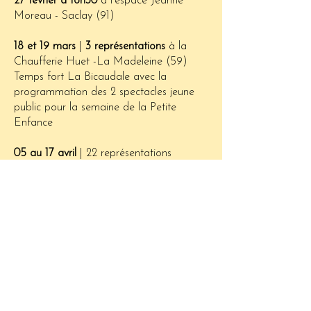
27 février
à 16h30
à l'espace Jeanne
Moreau - Saclay (91)
18 et 19 mars
|
3 représentations
à la
Chaufferie Huet -La Madeleine (59)
Temps fort La Bicaudale avec la
programmation des 2 spectacles jeune
public pour la semaine de la Petite
Enfance
05 au 17 avril
| 22 représentations
scolaires et préscolaires* - Cherbourg
(50)
* version 30min dédiée au public pré-
scolaire
ToiIci & MoiLà
15 et 17
mars
|
3 représentations
à la