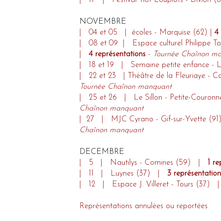
| 17 | Festival Tiot Loupiots - Divion
NOVEMBRE
| 04 et 05 | écoles - Marquise (62) |
4
| 08 et 09 | Espace culturel Philippe Tor
|
4 représentations
-
Tournée Chaînon m
| 18 et 19 | Semaine petite enfance - 
| 22 et 23 | Théâtre de la Fleuriaye -
Tournée Chaînon manquant
| 25 et 26 | Le Sillon - Petite-Couro
Chaînon manquant
| 27 | MJC Cyrano - Gif-sur-Yvette (
Chaînon manquant
DECEMBRE
| 5 | Nautilys - Comines (59) |
1 re
| 11 | Luynes (37) |
3 représentation
| 12 | Espace J. Villeret - Tours (37)
Représentations annulées ou reportées