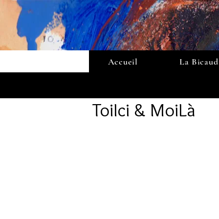
Accueil
La Bicaud
ToiIci & MoiLà