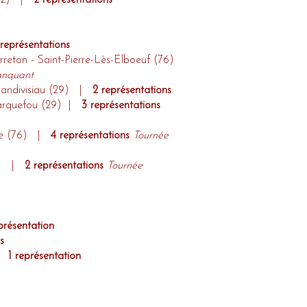
 (62) |
2 représentations​​
 représentations
reton - Saint-Pierre-Lès-Elboeuf (76)
anquant
Landivisiau (29) |
2 représentations
 Carquefou (29) |
3 représentations
nne (76) |
4 représentations
Tournée
91) |
2 représentations
Tournée
présentation
s
 |
1 représentation