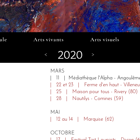
ale
Arts vivants
Arts visuels
2020
<
>
MARS
| 11 | Médiathèque l'Alpha - Angoulême 
| 22 et 23 | Ferme d'en haut - Villeneu
| 25 | Maison pour tous - Rivery (80)
| 28 | Nautilys - Comines (59)
MAI
| 12 au 14 | Marquise (62)
OCTOBRE