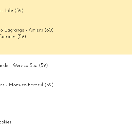
 Lille (59)
o Lagrange - Amiens (80)
Comines (59)
uinde - Wervicq-Sud (59)
s - Mons-en-Baroeul (59)
ookies