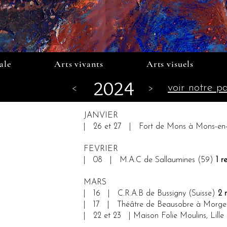
ale
Arts vivants
Arts visuels
2024
voir notre 
<
>
JANVIER
| 26 et 27 | Fort de Mons à Mons-en
FEVRIER
| 08 | M.A.C de Sallaumines (59)
1 r
MARS
| 16 | C.R.A.B de Bussigny (Suisse)
2 
| 17 | Théâtre de Beausobre à Morges
| 22 et 23 | Maison Folie Moulins, Lille