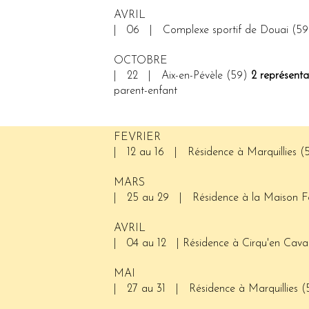
AVRIL
| 06 | Complexe sportif de Douai (5
OCTOBRE
| 22 | Aix-en-Pévèle (59)
2 représenta
parent-enfant
FEVRIER
| 12 au 16 | Résidence à Marquillies 
MARS
| 25 au 29 | Résidence à la Maison Fo
AVRIL
| 04 au 12 | Résidence à Cirqu'en Caval
MAI
| 27 au 31 | Résidence à Marquillies (