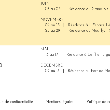
JUIN
| 03 au 07 | Résidence au Grand Bleu -
NOVEMBRE
| 09 au 15 | Résidence à L'Espace Lé
| 25 au 29 | Résidence au Nautilys - 
MAI
| 13 au 17 | Résidence à Le fil et la g
a
DECEMBRE
| 09 au 13 | Résidence au Fort de Mon
que de confidentialité
Mentions légales
Politique de c