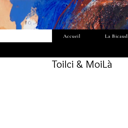
Accueil
La Bicaud
ToiIci & MoiLà