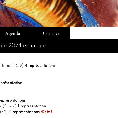
Agenda
Contact
page 2024 en image
-Baroeul (59)
4 représentations
eprésentation
représentations
 (Suisse)
1 représentation
 (59)
4 représentations
400e !